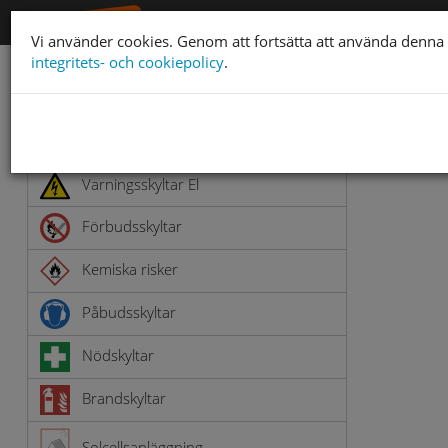
Vi använder cookies. Genom att fortsätta att använda denn
integritets- och cookiepolicy
.
Arbetsmiljöskyltar
Varningsskyltar
Varningsskyltar El
Förbudsskyltar
Kemiska risker
Påbudsskyltar
Nödskyltar
Brandskyltar
Solcellsanläggning