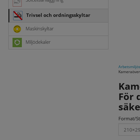
Trivsel och ordningsskyltar
Maskinskyltar
Miljödekaler
Arbetsmiljös
Kameraöverv
Kam
För 
säke
Format/St