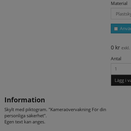
Material
Använ
0
kr
exkl
Antal
Lägg i 
Information
Skylt med piktogram. "Kameraövervakning För din
personliga säkerhet".
Egen text kan anges.