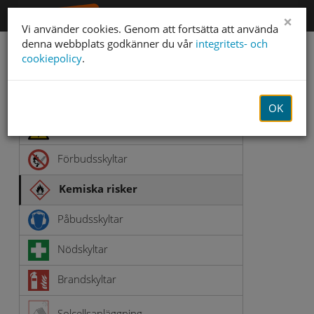
×
Vi använder cookies. Genom att fortsätta att använda
denna webbplats godkänner du vår
integritets- och
cookiepolicy
.
Arbetsmiljöskyltar
Varningsskyltar
OK
Varningsskyltar El
Förbudsskyltar
Kemiska risker
Påbudsskyltar
Nödskyltar
Brandskyltar
Solcellsanläggning