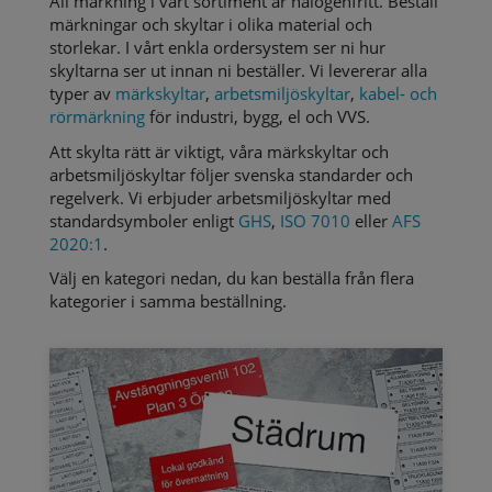
All märkning i vårt sortiment är halogenfritt. Beställ
märkningar och skyltar i olika material och
storlekar. I vårt enkla ordersystem ser ni hur
skyltarna ser ut innan ni beställer. Vi levererar alla
typer av
märkskyltar
,
arbetsmiljöskyltar
,
kabel- och
rörmärkning
för industri, bygg, el och VVS.
Att skylta rätt är viktigt, våra märkskyltar och
arbetsmiljöskyltar följer svenska standarder och
regelverk. Vi erbjuder arbetsmiljöskyltar med
standardsymboler enligt
GHS
,
ISO 7010
eller
AFS
2020:1
.
Välj en kategori nedan, du kan beställa från flera
kategorier i samma beställning.