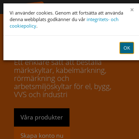
×
Vi använder cookies. Genom att fortsätta att använda
denna webbplats godkänner du vår
integritets- och
cookiepolicy
.
Märkskyltar.se — din
märkningsleverantör
OK
Ett enklare sätt att beställa
märkskyltar, kabelmärkning,
rörmärkning och
arbetsmiljöskyltar för el, bygg,
VVS och industri
Våra produkter
Skapa konto nu