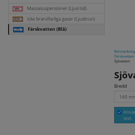
Massasuspensioner (Ljusröd)
Icke brandfarliga gaser (Ljusbrun)
Färskvatten (Blå)
Rörmärknin
Färskvatten 
Sjövatten
Sjöv
Bredd
Anvä
text