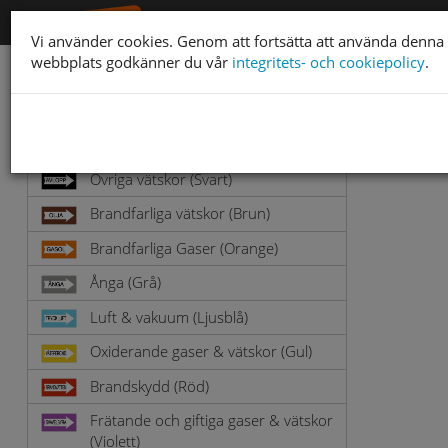
Vi använder cookies. Genom att fortsätta att använda denna
webbplats godkänner du vår
integritets- och cookiepolicy
.
Rörmärkning
Vatten & Värme (Grön)
Övriga vätskor (Svart)
Brandfarliga vätskor (Brun)
Brandfarliga Gaser (Orange)
Ånga (Grå)
Luft & vakuum (Ljusblå)
Oxiderande gaser & vätskor (Gul)
Brandskydd (Röd)
Frätande och giftiga gaser & vätskor
(Violett)