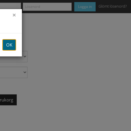
Glömt lösenord?
Logga in
×
pil höger
r
OK
arukorg