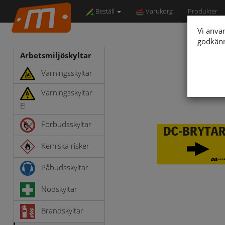
Beställ
Varukorg
Produkter
Vi anvä
godkän
Arbetsmiljöskyltar
Varningsskyltar
Varningsskyltar
El
Förbudsskyltar
Kemiska risker
Påbudsskyltar
Nödskyltar
Brandskyltar