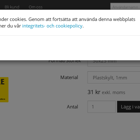
Bli kund
Om oss
nder cookies. Genom att fortsätta att använda denna webbplats
ner du vår
integritets- och cookiepolicy
.
Arbetsmiljöskyltar
›
Solcellsanläggning
›
DC-Brytare 
DC-Brytare pil höge
Format/Storlek
Material
31
kr
exkl. moms
Antal
Lägg i v