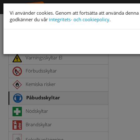
Vi använder cookies. Genom att fortsätta att använda denna
godkänner du vår
integritets- och cookiepolicy
.
Arbetsmiljöskyltar
Varningsskyltar
Varningsskyltar El
Förbudsskyltar
Kemiska risker
Påbudsskyltar
Nödskyltar
Brandskyltar
Solcellsanläggning