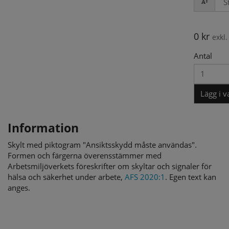
0
kr
exkl
Antal
Lägg i 
Information
Skylt med piktogram "Ansiktsskydd måste användas".
Formen och färgerna överensstämmer med
Arbetsmiljöverkets föreskrifter om skyltar och signaler för
hälsa och säkerhet under arbete,
AFS 2020:1
. Egen text kan
anges.