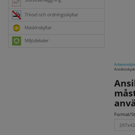
Trivsel och ordningsskyltar
Maskinskyltar
Miljödekaler
Arbetsmiljös
Ansiktsskyd
Ansi
mås
anv
Format/St